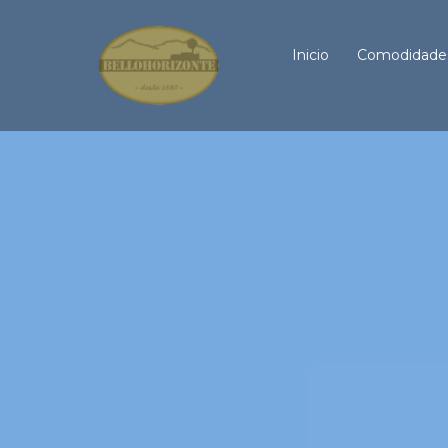
Inicio
Comodidade