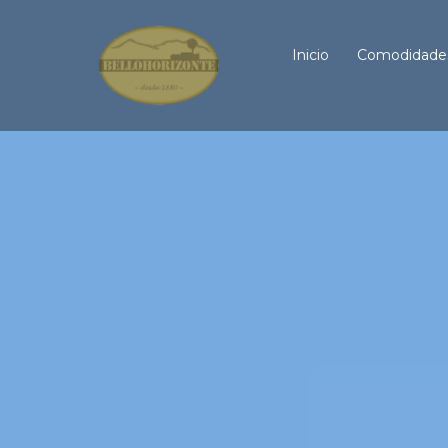
Inicio
Comodidade