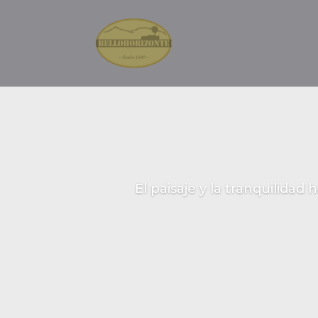
El paisaje y la tranquilida