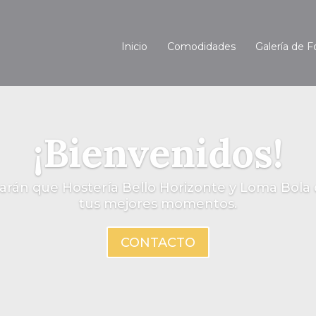
Inicio
Comodidades
Galería de F
¡Bienvenidos!
d harán que Hostería Bello Horizonte y Loma Bo
tus mejores momentos.
CONTACTO