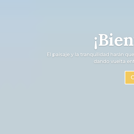
¡Bie
El paisaje y la tranquilidad harán 
dando vuelta en