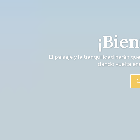
¡Bie
El paisaje y la tranquilidad harán 
dando vuelta en