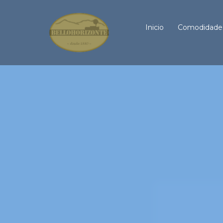
Inicio
Comodidade