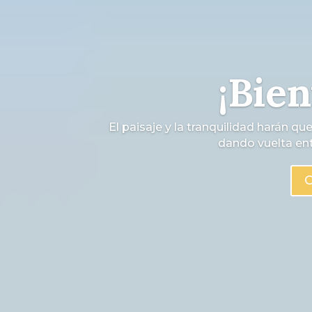
¡Bie
El paisaje y la tranquilidad harán 
dando vuelta en