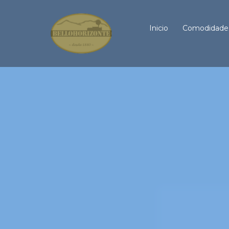
Inicio
Comodidade