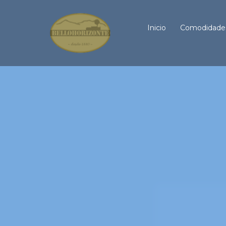
Inicio
Comodidade